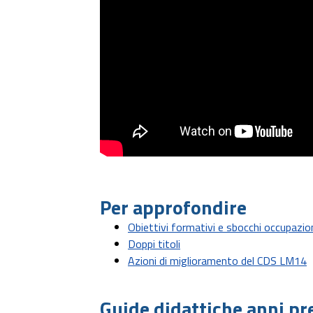
Per approfondire
Obiettivi formativi e sbocchi occupazion
Doppi titoli
Azioni di miglioramento del CDS LM14
Guide didattiche anni pr