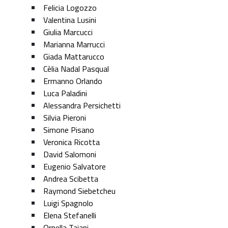
Felicia Logozzo
Valentina Lusini
Giulia Marcucci
Marianna Marrucci
Giada Mattarucco
Cèlia Nadal Pasqual
Ermanno Orlando
Luca Paladini
Alessandra Persichetti
Silvia Pieroni
Simone Pisano
Veronica Ricotta
David Salomoni
Eugenio Salvatore
Andrea Scibetta
Raymond Siebetcheu
Luigi Spagnolo
Elena Stefanelli
Ornella Tajani