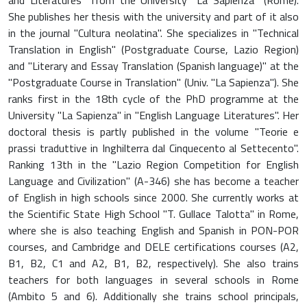
and Literatures" from the University "La Sapienza" (Rome).
She publishes her thesis with the university and part of it also
in the journal "Cultura neolatina". She specializes in "Technical
Translation in English" (Postgraduate Course, Lazio Region)
and "Literary and Essay Translation (Spanish language)" at the
"Postgraduate Course in Translation" (Univ. "La Sapienza"). She
ranks first in the 18th cycle of the PhD programme at the
University "La Sapienza" in "English Language Literatures". Her
doctoral thesis is partly published in the volume "Teorie e
prassi traduttive in Inghilterra dal Cinquecento al Settecento".
Ranking 13th in the "Lazio Region Competition for English
Language and Civilization" (A-346) she has become a teacher
of English in high schools since 2000. She currently works at
the Scientific State High School "T. Gullace Talotta" in Rome,
where she is also teaching English and Spanish in PON-POR
courses, and Cambridge and DELE certifications courses (A2,
B1, B2, C1 and A2, B1, B2, respectively). She also trains
teachers for both languages in several schools in Rome
(Ambito 5 and 6). Additionally she trains school principals,