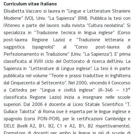
Curriculum vitae Italiano
Elisabetta Vaccaro si laurea in “Lingue e Letterature Straniere
Moderne” (VO), Univ. “La Sapienza” (RM). Pubblica la tesi con
l’Ateneo e parte del lavoro sulla rivista “Cultura neolatina”. Si
specializza in “Traduzione tecnica in lingua inglese” (Corso
post-laurea Regione Lazio) e “Traduzione letteraria e
saggistica (spagnolo)" al “Corso post-laurea di
Perfezionamento in Traduzione” (Univ. “La Sapienza”). E' prima
classificata al XVIII ciclo del Dottorato di ricerca dell’Univ. La
Sapienza in “Letterature di Lingua inglese”. La tesi è in parte
pubblicata nel volume "Teorie e prassi traduttive in Inghilterra
dal Cinquecento al Settecento". Nel 2000, vincendo il Concorso
a Cattedra per “Lingua e civiltà inglese” (A-346 – 13°
classificata Regione Lazio) inizia a insegnare nelle scuole
superiori. Dal 2006 è docente al Liceo Statale Scientifico “T.
Gullace Talotta” di Roma ove è esperta per le lingue inglese e
spagnolo (corsi PON-POR), per le certificazioni Cambridge e
DELE (livelli A2, B1, B2, C1 e A2, B1, B2 rispettivamente).
Formatore di docenti per ambo le lingue in più di scuole di