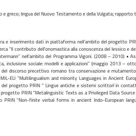
 e greco; lingua del Nuovo Testamento e della Vulgata; rapporto tra
a e inserimento dati in piattaforma nell’ambito del progetto PRIN 
ca “Il contributo dell'onomastica alla conoscenza del lessico e del
termann” nell’ambito del Programma Vigoni. (2008 – 2010) • Asse
tica, inclusione sociale: modelli e applicazioni” (maggio 2013 – ott
me del discorso precettivo romano tra conservazione e mutamento
MIL-EU “Multilingualism and minority Languages in Ancient Eu
del progetto PRIN " Lingue antiche e sistemi scrittorî in contatt
l progetto PRIN "Metalinguistic Texts as a Privileged Data Sour
o PRIN "Non-finite verbal forms in ancient Indo-European languag