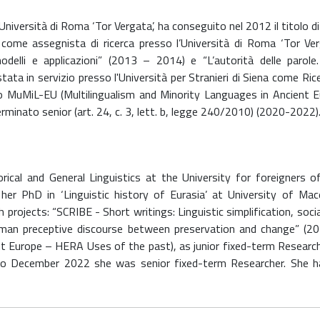
niversità di Roma ‘Tor Vergata’, ha conseguito nel 2012 il titolo di do
 come assegnista di ricerca presso l’Università di Roma ‘Tor Verg
: modelli e applicazioni” (2013 – 2014) e “L’autorità delle par
a in servizio presso l'Università per Stranieri di Siena come Ricer
tto MuMiL-EU (Multilingualism and Minority Languages in Ancien
inato senior (art. 24, c. 3, lett. b, legge 240/2010) (2020-2022
rical and General Linguistics at the University for foreigners o
her PhD in ‘Linguistic history of Eurasia’ at University of M
projects: “SCRIBE - Short writings: Linguistic simplification, soci
man preceptive discourse between preservation and change” (2
nt Europe – HERA Uses of the past), as junior fixed-term Researche
o December 2022 she was senior fixed-term Researcher. She ha