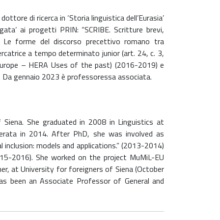
ttore di ricerca in ‘Storia linguistica dell’Eurasia’
ata’ ai progetti PRIN: “SCRIBE. Scritture brevi,
ole. Le forme del discorso precettivo romano tra
catrice a tempo determinato junior (art. 24, c. 3,
t Europe – HERA Uses of the past) (2016-2019) e
). Da gennaio 2023 è professoressa associata.
f Siena. She graduated in 2008 in Linguistics at
acerata in 2014. After PhD, she was involved as
al inclusion: models and applications.” (2013-2014)
015-2016). She worked on the project MuMiL-EU
r, at University for foreigners of Siena (October
s been an Associate Professor of General and