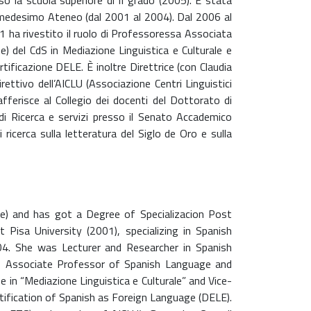
so la scuola superiore di II grado (2005). È stata
il medesimo Ateneo (dal 2001 al 2004). Dal 2006 al
1 ha rivestito il ruolo di Professoressa Associata
 del CdS in Mediazione Linguistica e Culturale e
tificazione DELE. È inoltre Direttrice (con Claudia
rettivo dell’AICLU (Associazione Centri Linguistici
fferisce al Collegio dei docenti del Dottorato di
 di Ricerca e servizi presso il Senato Accademico
ricerca sulla letteratura del Siglo de Oro e sulla
de) and has got a Degree of Specializacion Post
Pisa University (2001), specializing in Spanish
4. She was Lecturer and Researcher in Spanish
s Associate Professor of Spanish Language and
in “Mediazione Linguistica e Culturale” and Vice-
ification of Spanish as Foreign Language (DELE).