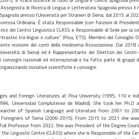
a (2001), è stata docente di ruolo di Lingua e Civiltà Spagnola pres
 e Assegnista di Ricerca di Lingua e Letteratura Spagnola presso 
Spagnola presso l’Università per Stranieri di Siena; dal 2015 al 202
essa Ordinaria. È stata Responsabile (con funzioni di Presidente)
rice del Centro Linguistico CLASS e Responsabile di Sede per la cer
ontrastivi tra lingue e culture” (Pisa, ETS). Membro del Consiglio Di
lmente revisore dei conti della medesima Associazione. Dal 2018 a
Università di Siena) ed è Rappresentante dei Direttori dei Centri
onvegni nazionali ed internazionali e ha fatto parte di gruppi di 
 organizzando iniziative scientifiche e convegni.
ages and Foreign Literatures at Pisa University (1995, 110 e lo
96, Universidad Complutense de Madrid). She took her Ph.D at 
esearcher of Spanish Language and Literature from 2001 to 200
or Foreigners of Siena (2006-2015). From 2015 to 2021 she wa
 Full Professor from 2022. She was President of the Degree Course 
he Linguistic Centre (CLASS) where she is Responsible of the Cert