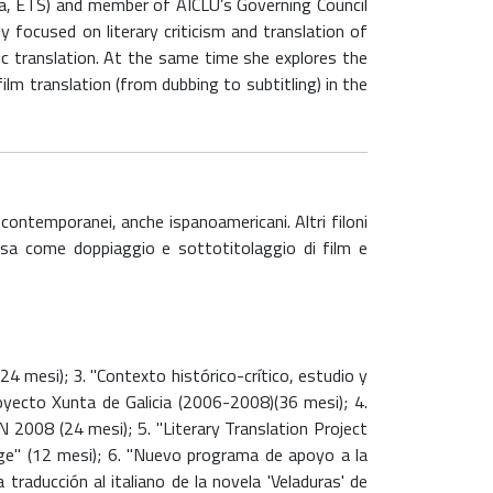
Pisa, ETS) and member of AICLU’s Governing Council
nly focused on literary criticism and translation of
ic translation. At the same time she explores the
ilm translation (from dubbing to subtitling) in the
e contemporanei, anche ispanoamericani. Altri filoni
tesa come doppiaggio e sottotitolaggio di film e
24 mesi); 3. "Contexto histórico-crítico, estudio y
oyecto Xunta de Galicia (2006-2008)(36 mesi); 4.
IN 2008 (24 mesi); 5. "Literary Translation Project
ge" (12 mesi); 6. "Nuevo programa de apoyo a la
 traducción al italiano de la novela 'Veladuras' de