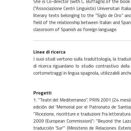
She is Co-director (with C. Buffagni) of the book
(“Associazione Centri Linguistici Universitari Ital
literary texts belonging to the “Siglo de Oro” a
field of the relationship between Italian and Span
classroom of Spanish as foreign language.
Linee di ricerca
I suoi studi vertono sulla traduttologia, la traduz
di ricerca riguardano lo studio contrastivo del
cortometraggi in lingua spagnola, utilizzabili anche 
Progetti
1. "Teatri del Mediterraneo". PRIN 2001 (24 mesi) 
edición del 'Memorial por el Patronato de Santi
"Ricezione, riscritture e traduzioni fra letteratu
2009 (European Commission)": "Beyond the Lazar
traducción 'Sur'" (Ministerio de Relaciones Exteri