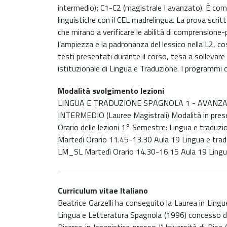
intermedio); C1-C2 (magistrale I avanzato). È compo
linguistiche con il CEL madrelingua. La prova scrit
che mirano a verificare le abilità di comprensione
l’ampiezza e la padronanza del lessico nella L2, così
testi presentati durante il corso, tesa a sollevare
istituzionale di Lingua e Traduzione. I programmi or
Modalità svolgimento lezioni
LINGUA E TRADUZIONE SPAGNOLA 1 - AVANZATO (
INTERMEDIO (Lauree Magistrali) Modalità in pres
Orario delle lezioni 1° Semestre: Lingua e tradu
Martedì Orario 11.45-13.30 Aula 19 Lingua e tra
LM_SL Martedì Orario 14.30-16.15 Aula 19 Lingu
Curriculum vitae Italiano
Beatrice Garzelli ha conseguito la Laurea in Ling
Lingua e Letteratura Spagnola (1996) concesso dall