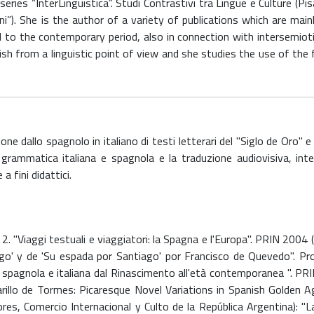
 series “InterLinguistica”. Studi Contrastivi tra Lingue e Culture (
iani”). She is the author of a variety of publications which are mai
nd to the contemporary period, also in connection with intersemiot
ish from a linguistic point of view and she studies the use of the f
ione dallo spagnolo in italiano di testi letterari del "Siglo de Oro" 
la grammatica italiana e spagnola e la traduzione audiovisiva, in
a fini didattici.
2. "Viaggi testuali e viaggiatori: la Spagna e l'Europa". PRIN 2004 (
ago' y de 'Su espada por Santiago' por Francisco de Quevedo". Pr
ra spagnola e italiana dal Rinascimento all'età contemporanea ". PR
illo de Tormes: Picaresque Novel Variations in Spanish Golden A
ores, Comercio Internacional y Culto de la República Argentina): "La