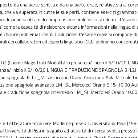
sto da una parte scritta e da una parte orale, relative sia al corso 
ta, che va superata in tutte le sue parti, contiene esercizi grammati
-produzione scritta e di comprensione orale dello studente. L’esame 
 come la capacità di rielaborare alcune informazioni nella lingua di ar
 e chiarire problematiche di traduzione. L'esame orale si compone di 
ali dei collaboratori ed esperti linguistici (CEL) andranno concordati 
Lauree Magistrali) Modalità in presenza/ Inizio il 6/10/20 
enza/ Inizio il 6/10/20 LINGUA E TRADUZIONE SPAGNOLA 3 (L2) Mod
zione spagnola III L2_ML Asincrono Orario Asincrono Aula Virtuale
duzione spagnola avanzato LM_SL Mercoledì Orario 8.15-10.00 Aul
a e traduzione spagnola intermedio LM_SL Mercoledì Orario 10.00
ue e Letterature Straniere Moderne presso l’Università di Pisa (199
’Università di Pisa in seguito ad attività di ricerca svolta presso