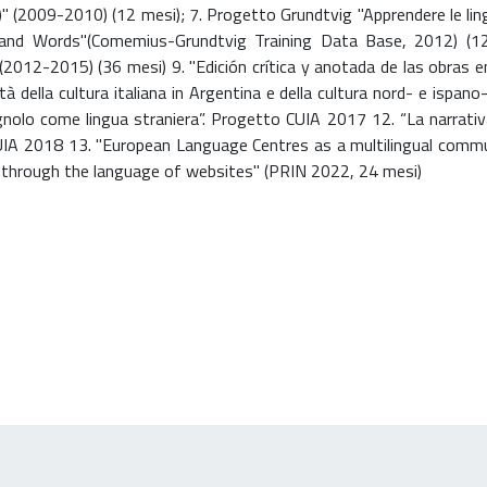
 (2009-2010) (12 mesi); 7. Progetto Grundtvig "Apprendere le ling
nd Words"(Comemius-Grundtvig Training Data Base, 2012) (12 mes
2012-2015) (36 mesi) 9. "Edición crítica y anotada de las obras e
ità della cultura italiana in Argentina e della cultura nord- e ispa
nolo come lingua straniera”. Progetto CUIA 2017 12. “La narrativa il
 CUIA 2018 13. "European Language Centres as a multilingual commu
d through the language of websites" (PRIN 2022, 24 mesi)