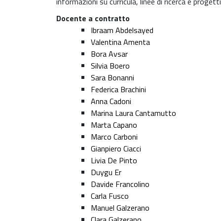
informazioni su curricula, linee di ricerca e progetti,
Docente a contratto
Ibraam Abdelsayed
Valentina Amenta
Bora Avsar
Silvia Boero
Sara Bonanni
Federica Brachini
Anna Cadoni
Marina Laura Cantamutto
Marta Capano
Marco Carboni
Gianpiero Ciacci
Livia De Pinto
Duygu Er
Davide Francolino
Carla Fusco
Manuel Galzerano
Clara Galzerano